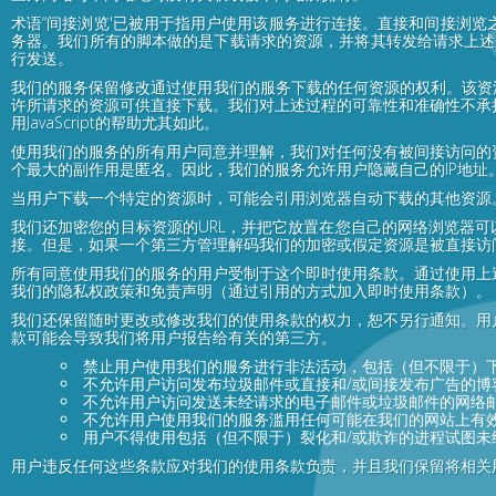
术语“间接浏览'已被用于指用户使用该服务进行连接。直接和间接浏
务器。我们所有的脚本做的是下载请求的资源，并将其转发给请求上述资
行发送。
我们的服务保留修改通过使用我们的服务下载的任何资源的权利。该资
许所请求的资源可供直接下载。我们对上述过程的可靠性和准确性不承
用JavaScript的帮助尤其如此。
使用我们的服务的所有用户同意并理解，我们对任何没有被间接访问的
个最大的副作用是匿名。因此，我们的服务允许用户隐藏自己的IP地
当用户下载一个特定的资源时，可能会引用浏览器自动下载的其他资源
我们还加密您的目标资源的URL，并把它放置在您自己的网络浏览器可
接。但是，如果一个第三方管理解码我们的加密或假定资源是被直接访
所有同意使用我们的服务的用户受制于这个即时使用条款。通过使用上
我们的隐私权政策和免责声明（通过引用的方式加入即时使用条款）。
我们还保留随时更改或修改我们的使用条款的权力，恕不另行通知。用
款可能会导致我们将用户报告给有关的第三方。
禁止用户使用我们的服务进行非法活动，包括（但不限于）
不允许用户访问发布垃圾邮件或直接和/或间接发布广告的博
不允许用户访问发送未经请求的电子邮件或垃圾邮件的网络
不允许用户使用我们的服务滥用任何可能在我们的网站上有
用户不得使用包括（但不限于）裂化和/或欺诈的进程试图未
用户违反任何这些条款应对我们的使用条款负责，并且我们保留将相关